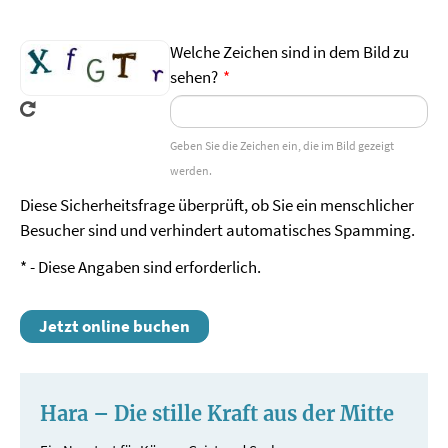
respektieren.
Welche Zeichen sind in dem Bild zu
Haftungsfreistellung
sehen?
Im Hinblick auf Ziffer 1 dieser Vereinbarung stelle
ich hiermit die UTA Cologne GmbH, den
verantwortlichen Seminarleiter sowie seine
Geben Sie die Zeichen ein, die im Bild gezeigt
Assistenten ebenso wie alle betrauten Dritten
werden.
von allen etwaigen Ansprüchen wegen Schäden
Diese Sicherheitsfrage überprüft, ob Sie ein menschlicher
materieller oder immaterieller Art frei.
Besucher sind und verhindert automatisches Spamming.
Drogen
Der Gebrauch von Drogen oder
*
- Diese Angaben sind erforderlich.
bewusstseinserweiternden Stoffen
(Halluzinogene, Beruhigungsmittel etc.) ist nicht
Jetzt online buchen
erlaubt.
Vertraulichkeit
Hara – Die stille Kraft aus der Mitte
Zum Schutze von Persönlichkeit und
Privatsphäre jedes einzelnen