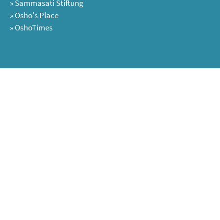
»
Sammasati Stiftung
»
Osho's Place
»
OshoTimes