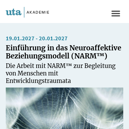
Direkt
zum
Naviga
Inhalt
aktivi
19.01.2027
-
20.01.2027
Einführung in das Neuroaffektive
Beziehungsmodell (NARM™)
Die Arbeit mit NARM™ zur Begleitung
von Menschen mit
Entwicklungstraumata