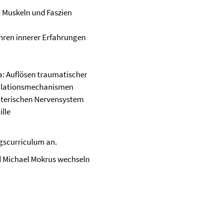
, Muskeln und Faszien
ühren innerer Erfahrungen
: Auflösen traumatischer
gulationsmechanismen
enterischen Nervensystem
lle
ngscurriculum an.
d Michael Mokrus wechseln