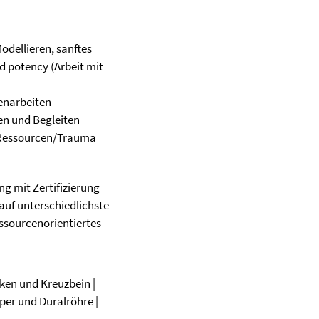
odellieren, sanftes
d potency (Arbeit mit
narbeiten
en und Begleiten
n Ressourcen/Trauma
g mit Zertifizierung
 auf unterschiedlichste
sourcenorientiertes
ken und Kreuzbein |
per und Duralröhre |