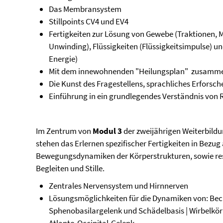
Das Membransystem
Stillpoints CV4 und EV4
Fertigkeiten zur Lösung von Gewebe (Traktionen, M
Unwinding), Flüssigkeiten (Flüssigkeitsimpulse) un
Energie)
Mit dem innewohnenden "Heilungsplan" zusamme
Die Kunst des Fragestellens, sprachliches Erforsch
Einführung in ein grundlegendes Verständnis vo
Im Zentrum von
Modul 3
der zweijährigen Weiterbildun
stehen das Erlernen spezifischer Fertigkeiten in Bezug
Bewegungsdynamiken der Körperstrukturen, sowie res
Begleiten und Stille.
Zentrales Nervensystem und Hirnnerven
Lösungsmöglichkeiten für die Dynamiken von: Bec
Sphenobasilargelenk und Schädelbasis | Wirbelkör