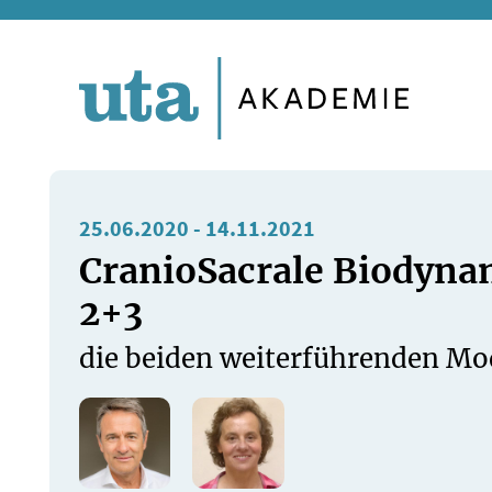
Direkt
zum
Inhalt
25.06.2020
-
14.11.2021
CranioSacrale Biodyna
2+3
die beiden weiterführenden Mod