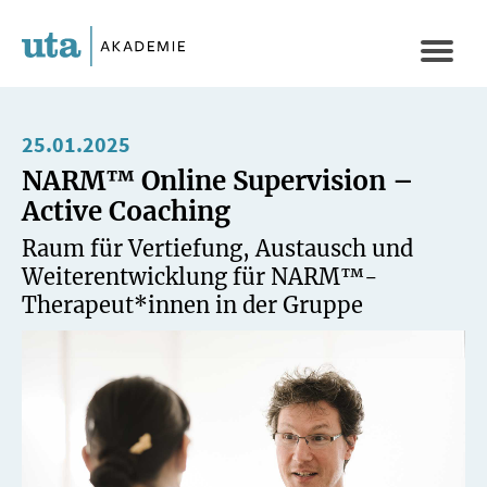
Direkt
zum
Naviga
Inhalt
aktivi
25.01.2025
NARM™ Online Supervision –
Active Coaching
Raum für Vertiefung, Austausch und
Weiterentwicklung für NARM™-
Therapeut*innen in der Gruppe