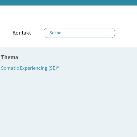
Kontakt
tung & Buchung
se & Aufenthalt
ezimmer & Übernachtung
ermöglichkeiten
ngszeiten
Thema
Somatic Experiencing (SE)®