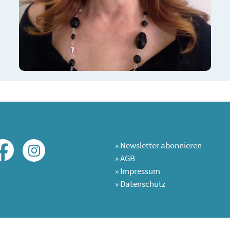
»
Newsletter abonnieren
»
AGB
»
Impressum
»
Datenschutz