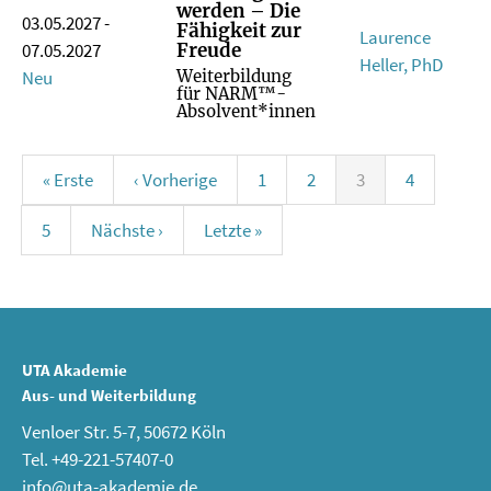
werden – Die
03.05.2027 -
Fähigkeit zur
Laurence
Freude
07.05.2027
Heller, PhD
Neu
Weiterbildung
für NARM™-
Absolvent*innen
« Erste
‹ Vorherige
1
2
3
4
5
Nächste ›
Letzte »
UTA Akademie
Aus- und Weiterbildung
Venloer Str. 5-7, 50672 Köln
Tel. +49-221-57407-0
info@uta-akademie.de