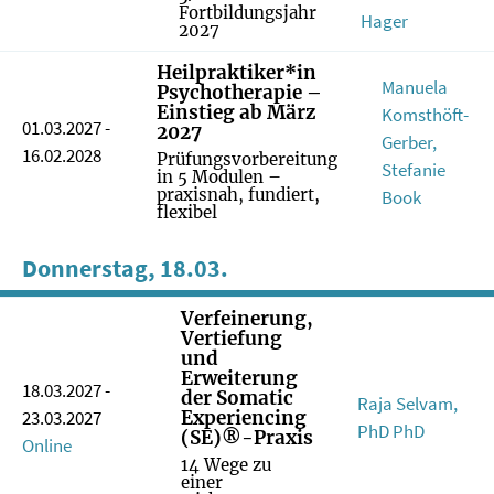
Fortbildungsjahr
Hager
2027
Heilpraktiker*in
Manuela
Psychotherapie –
Einstieg ab März
Komsthöft-
01.03.2027 -
2027
Gerber,
16.02.2028
Prüfungsvorbereitung
Stefanie
in 5 Modulen –
praxisnah, fundiert,
Book
flexibel
Donnerstag, 18.03.
Verfeinerung,
Vertiefung
und
Erweiterung
18.03.2027 -
der Somatic
Raja Selvam,
23.03.2027
Experiencing
PhD PhD
(SE)®-Praxis
Online
14 Wege zu
einer